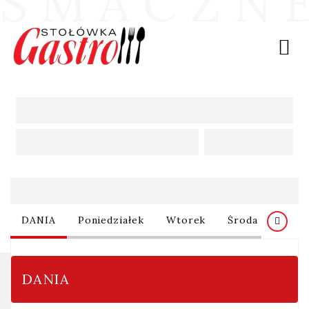
S
M
A
C
Z
N
Oferta
Oferta
DANIA
Poniedziałek
Wtorek
Środa
Czwa
DANIA